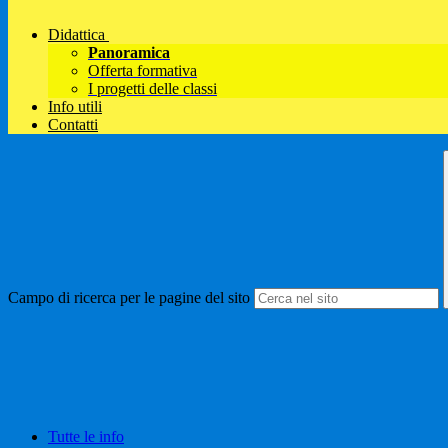
Didattica
Panoramica
Offerta formativa
I progetti delle classi
Info utili
Contatti
Campo di ricerca per le pagine del sito
Tutte le info