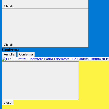
Chiudi
Chiudi
Conferma
Annulla
Conferma
Patini Liberatore
De Panfilis
Istituto di 
close