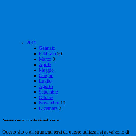
2015
Gennaio
Febbraio
20
Marzo
3
Aprile
Maggio
Giugno
Luglio
Agosto
Settembre
Ottobre
Novembre
19
Dicembre
2
Nessun contenuto da visualizzare
Questo sito o gli strumenti terzi da questo utilizzati si avvalgono di