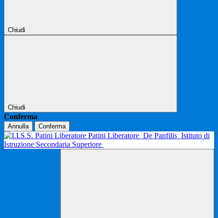
Chiudi
Chiudi
Conferma
Annulla
Conferma
Patini Liberatore
De Panfilis
Istituto di
Istruzione Secondaria Superiore