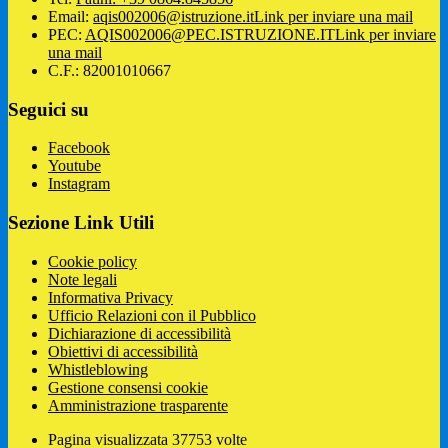
Email:
aqis002006@istruzione.it
Link per inviare una mail
PEC:
AQIS002006@PEC.ISTRUZIONE.IT
Link per inviare
una mail
C.F.: 82001010667
Seguici su
Facebook
Youtube
Instagram
Sezione Link Utili
Cookie policy
Note legali
Informativa Privacy
Ufficio Relazioni con il Pubblico
Dichiarazione di accessibilità
Obiettivi di accessibilità
Whistleblowing
Gestione consensi cookie
Amministrazione trasparente
Pagina visualizzata
37753
volte