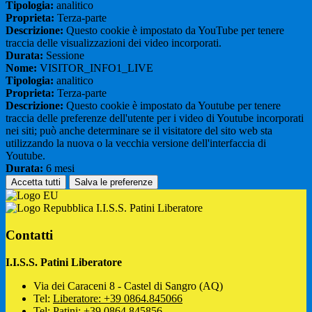
Tipologia:
analitico
Proprieta:
Terza-parte
Descrizione:
Questo cookie è impostato da YouTube per tenere
traccia delle visualizzazioni dei video incorporati.
Durata:
Sessione
Nome:
VISITOR_INFO1_LIVE
Tipologia:
analitico
Proprieta:
Terza-parte
Descrizione:
Questo cookie è impostato da Youtube per tenere
traccia delle preferenze dell'utente per i video di Youtube incorporati
nei siti; può anche determinare se il visitatore del sito web sta
utilizzando la nuova o la vecchia versione dell'interfaccia di
Youtube.
Durata:
6 mesi
Accetta tutti
Salva le preferenze
I.I.S.S. Patini Liberatore
Contatti
I.I.S.S. Patini Liberatore
Via dei Caraceni 8 - Castel di Sangro (AQ)
Tel:
Liberatore: +39 0864.845066
Tel:
Patini: +39 0864.845856