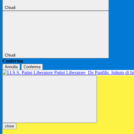
Chiudi
Chiudi
Conferma
Annulla
Conferma
Patini Liberatore
De Panfilis
Istituto di 
close