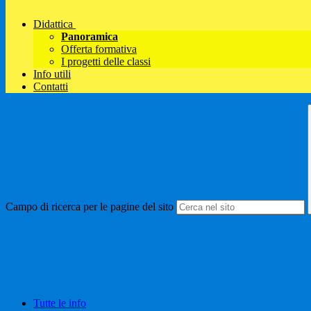
Didattica
Panoramica
Offerta formativa
I progetti delle classi
Info utili
Contatti
Campo di ricerca per le pagine del sito
Tutte le info