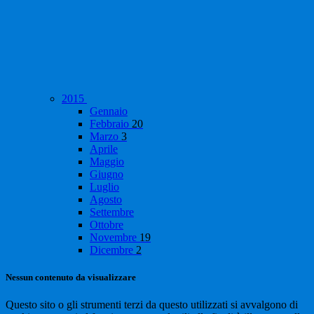
2015
Gennaio
Febbraio
20
Marzo
3
Aprile
Maggio
Giugno
Luglio
Agosto
Settembre
Ottobre
Novembre
19
Dicembre
2
Nessun contenuto da visualizzare
Questo sito o gli strumenti terzi da questo utilizzati si avvalgono di