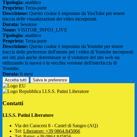
Tipologia:
analitico
Proprieta:
Terza-parte
Descrizione:
Questo cookie è impostato da YouTube per tenere
traccia delle visualizzazioni dei video incorporati.
Durata:
Sessione
Nome:
VISITOR_INFO1_LIVE
Tipologia:
analitico
Proprieta:
Terza-parte
Descrizione:
Questo cookie è impostato da Youtube per tenere
traccia delle preferenze dell'utente per i video di Youtube incorporati
nei siti; può anche determinare se il visitatore del sito web sta
utilizzando la nuova o la vecchia versione dell'interfaccia di
Youtube.
Durata:
6 mesi
Accetta tutti
Salva le preferenze
I.I.S.S. Patini Liberatore
Contatti
I.I.S.S. Patini Liberatore
Via dei Caraceni 8 - Castel di Sangro (AQ)
Tel:
Liberatore: +39 0864.845066
Tel:
Patini: +39 0864.845856