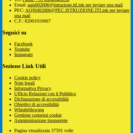
Email:
aqis002006@istruzione.it
Link per inviare una mail
PEC:
AQIS002006@PEC.ISTRUZIONE.IT
Link per inviare
una mail
C.F.: 82001010667
Seguici su
Facebook
Youtube
Instagram
Sezione Link Utili
Cookie policy
Note legali
Informativa Privacy
Ufficio Relazioni con il Pubblico
Dichiarazione di accessibilità
Obiettivi di accessibilità
Whistleblowing
Gestione consensi cookie
Amministrazione trasparente
Pagina visualizzata
37591
volte