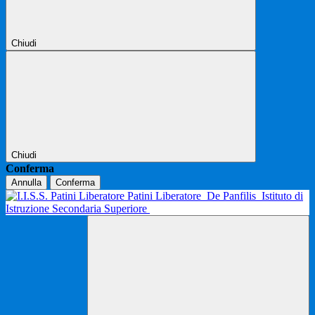
Chiudi
Chiudi
Conferma
Annulla
Conferma
Patini Liberatore
De Panfilis
Istituto di
Istruzione Secondaria Superiore