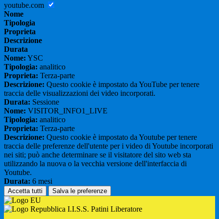
youtube.com
Nome
Tipologia
Proprieta
Descrizione
Durata
Nome:
YSC
Tipologia:
analitico
Proprieta:
Terza-parte
Descrizione:
Questo cookie è impostato da YouTube per tenere
traccia delle visualizzazioni dei video incorporati.
Durata:
Sessione
Nome:
VISITOR_INFO1_LIVE
Tipologia:
analitico
Proprieta:
Terza-parte
Descrizione:
Questo cookie è impostato da Youtube per tenere
traccia delle preferenze dell'utente per i video di Youtube incorporati
nei siti; può anche determinare se il visitatore del sito web sta
utilizzando la nuova o la vecchia versione dell'interfaccia di
Youtube.
Durata:
6 mesi
Accetta tutti
Salva le preferenze
I.I.S.S. Patini Liberatore