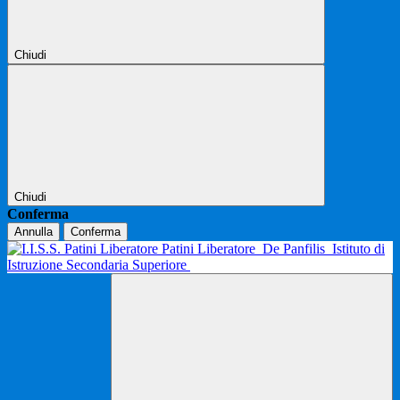
Chiudi
Chiudi
Conferma
Annulla
Conferma
Patini Liberatore
De Panfilis
Istituto di
Istruzione Secondaria Superiore