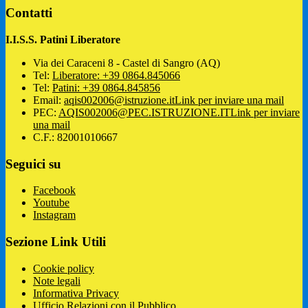
Contatti
I.I.S.S. Patini Liberatore
Via dei Caraceni 8 - Castel di Sangro (AQ)
Tel:
Liberatore: +39 0864.845066
Tel:
Patini: +39 0864.845856
Email:
aqis002006@istruzione.it
Link per inviare una mail
PEC:
AQIS002006@PEC.ISTRUZIONE.IT
Link per inviare
una mail
C.F.: 82001010667
Seguici su
Facebook
Youtube
Instagram
Sezione Link Utili
Cookie policy
Note legali
Informativa Privacy
Ufficio Relazioni con il Pubblico