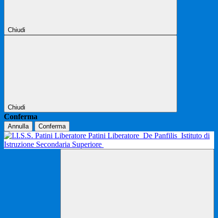
Chiudi
Chiudi
Conferma
Annulla
Conferma
Patini Liberatore
De Panfilis
Istituto di
Istruzione Secondaria Superiore