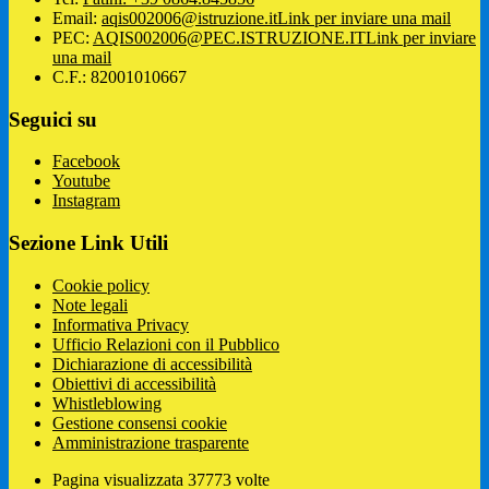
Email:
aqis002006@istruzione.it
Link per inviare una mail
PEC:
AQIS002006@PEC.ISTRUZIONE.IT
Link per inviare
una mail
C.F.: 82001010667
Seguici su
Facebook
Youtube
Instagram
Sezione Link Utili
Cookie policy
Note legali
Informativa Privacy
Ufficio Relazioni con il Pubblico
Dichiarazione di accessibilità
Obiettivi di accessibilità
Whistleblowing
Gestione consensi cookie
Amministrazione trasparente
Pagina visualizzata
37773
volte