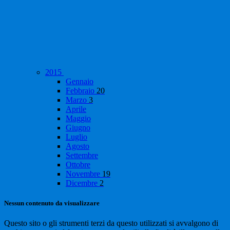
2015
Gennaio
Febbraio
20
Marzo
3
Aprile
Maggio
Giugno
Luglio
Agosto
Settembre
Ottobre
Novembre
19
Dicembre
2
Nessun contenuto da visualizzare
Questo sito o gli strumenti terzi da questo utilizzati si avvalgono di