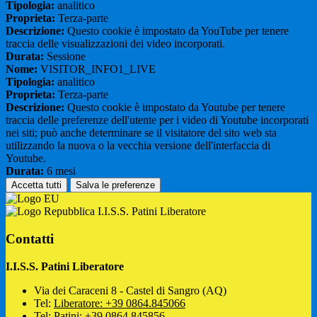
Tipologia:
analitico
Proprieta:
Terza-parte
Descrizione:
Questo cookie è impostato da YouTube per tenere
traccia delle visualizzazioni dei video incorporati.
Durata:
Sessione
Nome:
VISITOR_INFO1_LIVE
Tipologia:
analitico
Proprieta:
Terza-parte
Descrizione:
Questo cookie è impostato da Youtube per tenere
traccia delle preferenze dell'utente per i video di Youtube incorporati
nei siti; può anche determinare se il visitatore del sito web sta
utilizzando la nuova o la vecchia versione dell'interfaccia di
Youtube.
Durata:
6 mesi
Accetta tutti
Salva le preferenze
I.I.S.S. Patini Liberatore
Contatti
I.I.S.S. Patini Liberatore
Via dei Caraceni 8 - Castel di Sangro (AQ)
Tel:
Liberatore: +39 0864.845066
Tel:
Patini: +39 0864.845856