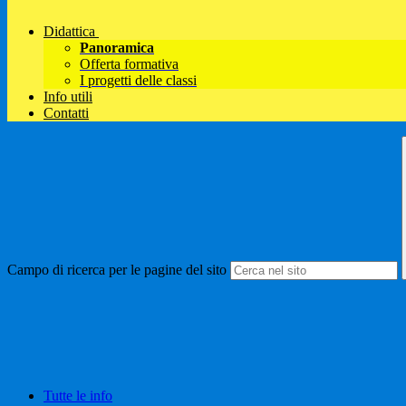
Didattica
Panoramica
Offerta formativa
I progetti delle classi
Info utili
Contatti
Campo di ricerca per le pagine del sito
Tutte le info