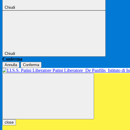
Chiudi
Chiudi
Conferma
Annulla
Conferma
Patini Liberatore
De Panfilis
Istituto di 
close