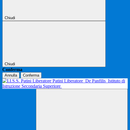
Chiudi
Chiudi
Conferma
Annulla
Conferma
Patini Liberatore
De Panfilis
Istituto di
Istruzione Secondaria Superiore