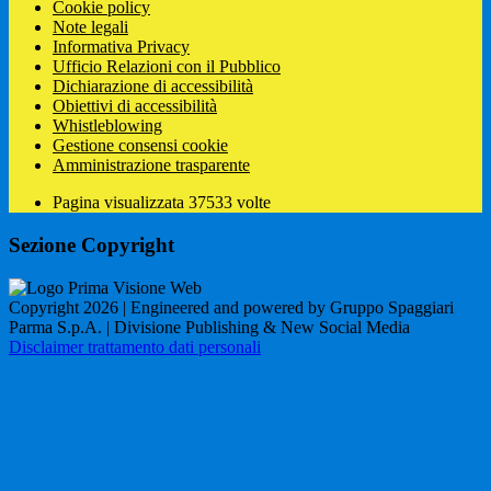
Cookie policy
Note legali
Informativa Privacy
Ufficio Relazioni con il Pubblico
Dichiarazione di accessibilità
Obiettivi di accessibilità
Whistleblowing
Gestione consensi cookie
Amministrazione trasparente
Pagina visualizzata
37533
volte
Sezione Copyright
Copyright 2026 | Engineered and powered by Gruppo Spaggiari
Parma S.p.A. | Divisione Publishing & New Social Media
Disclaimer trattamento dati personali