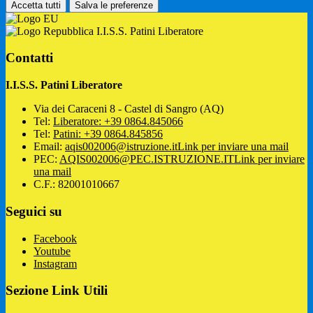
Accetta tutti
Salva le preferenze
I.I.S.S. Patini Liberatore
Contatti
I.I.S.S. Patini Liberatore
Via dei Caraceni 8 - Castel di Sangro (AQ)
Tel:
Liberatore: +39 0864.845066
Tel:
Patini: +39 0864.845856
Email:
aqis002006@istruzione.it
Link per inviare una mail
PEC:
AQIS002006@PEC.ISTRUZIONE.IT
Link per inviare
una mail
C.F.: 82001010667
Seguici su
Facebook
Youtube
Instagram
Sezione Link Utili