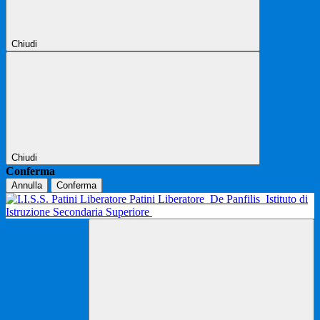
Chiudi
Chiudi
Conferma
Annulla
Conferma
Patini Liberatore
De Panfilis
Istituto di
Istruzione Secondaria Superiore