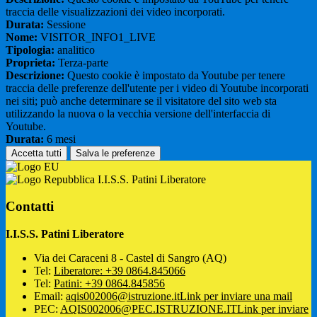
traccia delle visualizzazioni dei video incorporati.
Durata:
Sessione
Nome:
VISITOR_INFO1_LIVE
Tipologia:
analitico
Proprieta:
Terza-parte
Descrizione:
Questo cookie è impostato da Youtube per tenere
traccia delle preferenze dell'utente per i video di Youtube incorporati
nei siti; può anche determinare se il visitatore del sito web sta
utilizzando la nuova o la vecchia versione dell'interfaccia di
Youtube.
Durata:
6 mesi
Accetta tutti
Salva le preferenze
I.I.S.S. Patini Liberatore
Contatti
I.I.S.S. Patini Liberatore
Via dei Caraceni 8 - Castel di Sangro (AQ)
Tel:
Liberatore: +39 0864.845066
Tel:
Patini: +39 0864.845856
Email:
aqis002006@istruzione.it
Link per inviare una mail
PEC:
AQIS002006@PEC.ISTRUZIONE.IT
Link per inviare