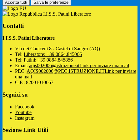
Accetta tutti
Salva le preferenze
I.I.S.S. Patini Liberatore
Contatti
I.I.S.S. Patini Liberatore
Via dei Caraceni 8 - Castel di Sangro (AQ)
Tel:
Liberatore: +39 0864.845066
Tel:
Patini: +39 0864.845856
Email:
aqis002006@istruzione.it
Link per inviare una mail
PEC:
AQIS002006@PEC.ISTRUZIONE.IT
Link per inviare
una mail
C.F.: 82001010667
Seguici su
Facebook
Youtube
Instagram
Sezione Link Utili