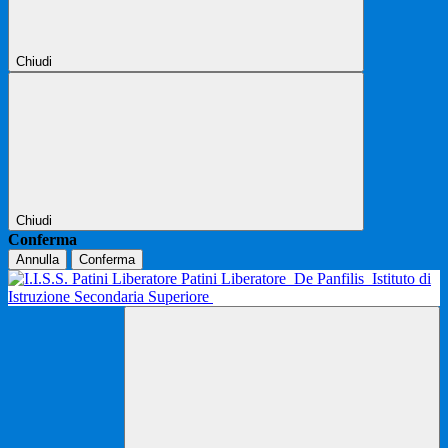
Chiudi
Chiudi
Conferma
Annulla
Conferma
Patini Liberatore
De Panfilis
Istituto di
Istruzione Secondaria Superiore