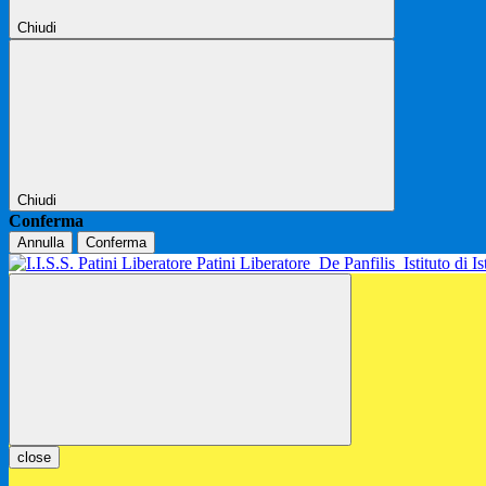
Chiudi
Chiudi
Conferma
Annulla
Conferma
Patini Liberatore
De Panfilis
Istituto di 
close