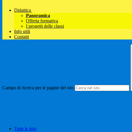
Didattica
Panoramica
Offerta formativa
I progetti delle classi
Info utili
Contatti
Campo di ricerca per le pagine del sito
Tutte le info