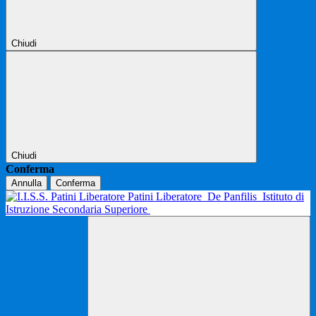
Chiudi
Chiudi
Conferma
Annulla
Conferma
Patini Liberatore
De Panfilis
Istituto di
Istruzione Secondaria Superiore