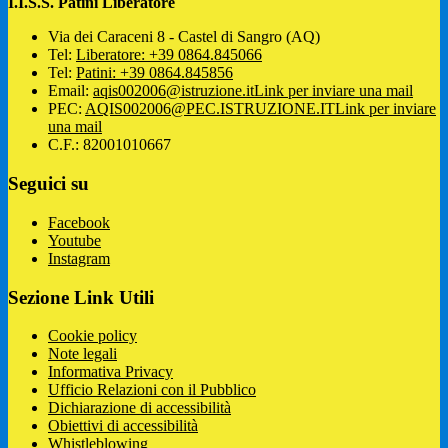
I.I.S.S. Patini Liberatore
Via dei Caraceni 8 - Castel di Sangro (AQ)
Tel:
Liberatore: +39 0864.845066
Tel:
Patini: +39 0864.845856
Email:
aqis002006@istruzione.it
Link per inviare una mail
PEC:
AQIS002006@PEC.ISTRUZIONE.IT
Link per inviare
una mail
C.F.: 82001010667
Seguici su
Facebook
Youtube
Instagram
Sezione Link Utili
Cookie policy
Note legali
Informativa Privacy
Ufficio Relazioni con il Pubblico
Dichiarazione di accessibilità
Obiettivi di accessibilità
Whistleblowing