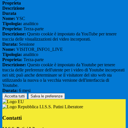
Proprieta
Descrizione
Durata
Nome:
YSC
Tipologia:
analitico
Proprieta:
Terza-parte
Descrizione:
Questo cookie è impostato da YouTube per tenere
traccia delle visualizzazioni dei video incorporati.
Durata:
Sessione
Nome:
VISITOR_INFO1_LIVE
Tipologia:
analitico
Proprieta:
Terza-parte
Descrizione:
Questo cookie è impostato da Youtube per tenere
traccia delle preferenze dell'utente per i video di Youtube incorporati
nei siti; può anche determinare se il visitatore del sito web sta
utilizzando la nuova o la vecchia versione dell'interfaccia di
Youtube.
Durata:
6 mesi
Accetta tutti
Salva le preferenze
I.I.S.S. Patini Liberatore
Contatti