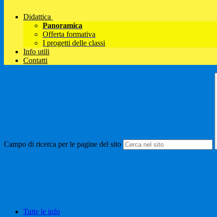
Didattica
Panoramica
Offerta formativa
I progetti delle classi
Info utili
Contatti
Campo di ricerca per le pagine del sito
Tutte le info