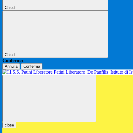
Chiudi
Chiudi
Conferma
Annulla
Conferma
Patini Liberatore
De Panfilis
Istituto di 
close