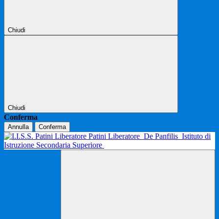
Chiudi
Chiudi
Conferma
Annulla
Conferma
Patini Liberatore
De Panfilis
Istituto di
Istruzione Secondaria Superiore