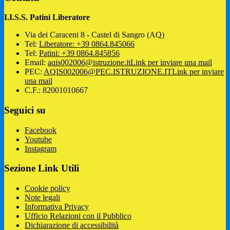
I.I.S.S. Patini Liberatore
Via dei Caraceni 8 - Castel di Sangro (AQ)
Tel:
Liberatore: +39 0864.845066
Tel:
Patini: +39 0864.845856
Email:
aqis002006@istruzione.it
Link per inviare una mail
PEC:
AQIS002006@PEC.ISTRUZIONE.IT
Link per inviare
una mail
C.F.: 82001010667
Seguici su
Facebook
Youtube
Instagram
Sezione Link Utili
Cookie policy
Note legali
Informativa Privacy
Ufficio Relazioni con il Pubblico
Dichiarazione di accessibilità